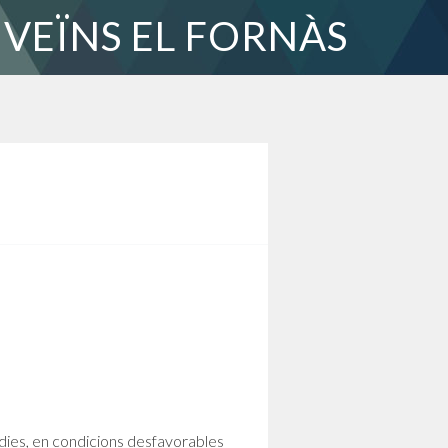
 VEÏNS EL FORNÀS
ies, en condicions desfavorables