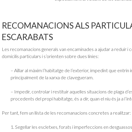
RECOMANACIONS ALS PARTICUL
ESCARABATS
Les recomanacions generals van encaminades a ajudar a reduir i con
domicilis particulars i s’orienten sobre dues línies:
– Aïllar al màxim l’habitatge de l’exterior, impedint que entrin 
principalment de la xarxa de clavegueram.
– Impedir, controlar i restituir aquelles situacions de plaga d’e
procedents del propi habitatge, és a dir, quan el niu és ja a l’int
Per tant, fem un llista de les recomanacions concretes a realitzar:
1. Segellar les escletxes, forats i imperfeccions en desguassos 