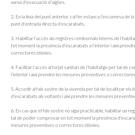
xarxa d’evacuació d’aigües.
2. En la línia del punt anterior, cal fer estanca l’escomesa de la 
punt d’entrada directa d’escarabats.
3. Habilitar l’accés als registres i embornals interns de l’hab
tot moment la presència d’escarabats a l’interior i així pren
correctores idònies.
4. Facilitar l’accés al forjat sanitari de l’habitatge per tal d
l’interior i així prendre les mesures preventives o correctores
5. Accedir al fals sostre de la vivenda per tal de localitzar el
d’escarabats als voltants i així prendre les mesures preventiv
6. En cas que el fals sostre no sigui practicable, habilitar un r
tal de poder comprovar en tot moment la presència d’escarabats
mesures preventives o correctores idònies.