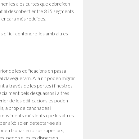
tenen les ales curtes que cobreixen
t al descobert entre 3 i 5 segments
s encara més reduïdes.
s difícil confondre-les amb altres
rior de les edificacions on passa
al clavegueram. A la nit poden migrar
ent a través de les portes i finestres
ecialment pels desguassos i altres
rior de les edificacions es poden
is, a prop de canonades i
 moviments més lents que les altres
 per això solen detectar-se als
oden trobar en pisos superiors,
s, per on elles es dispersen.