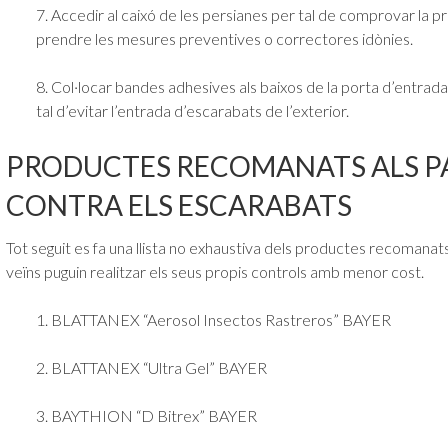
7. Accedir al caixó de les persianes per tal de comprovar la pre
prendre les mesures preventives o correctores idònies.
8. Col·locar bandes adhesives als baixos de la porta d’entrada 
tal d’evitar l’entrada d’escarabats de l’exterior.
PRODUCTES RECOMANATS ALS P
CONTRA ELS ESCARABATS
Tot seguit es fa una llista no exhaustiva dels productes recomanats 
veïns puguin realitzar els seus propis controls amb menor cost.
1. BLATTANEX “Aerosol Insectos Rastreros” BAYER
2. BLATTANEX “Ultra Gel” BAYER
3. BAYTHION “D Bitrex” BAYER