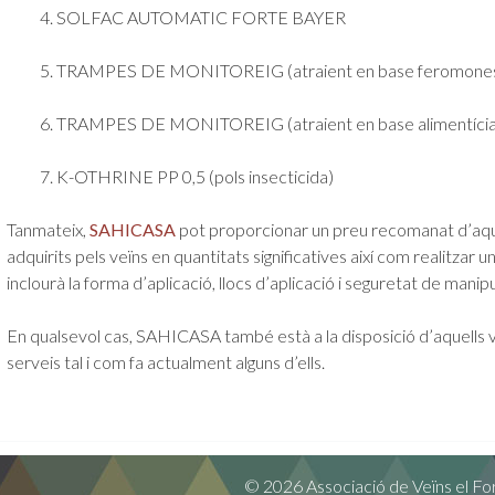
4. SOLFAC AUTOMATIC FORTE BAYER
5. TRAMPES DE MONITOREIG (atraient en base feromone
6. TRAMPES DE MONITOREIG (atraient en base alimentícia
7. K-OTHRINE PP 0,5 (pols insecticida)
Tanmateix,
SAHICASA
pot proporcionar un preu recomanat d’aqu
adquirits pels veïns en quantitats significatives així com realitzar 
inclourà la forma d’aplicació, llocs d’aplicació i seguretat de manipu
En qualsevol cas, SAHICASA també està a la disposició d’aquells v
serveis tal i com fa actualment alguns d’ells.
© 2026 Associació de Veïns el Fo