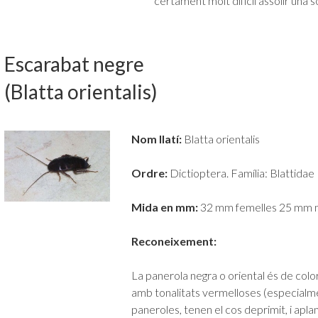
certament molt difícil assolir una so
Escarabat negre
(Blatta orientalis)
Nom llatí:
Blatta orientalis
Ordre:
Dictioptera. Família: Blattidae
Mida en mm:
32 mm femelles 25 mm 
Reconeixement:
La panerola negra o oriental és de colo
amb tonalitats vermelloses (especialme
paneroles, tenen el cos deprimit, i aplan