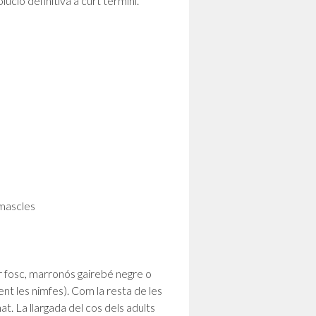
lució definitiva a curt termini.
mascles
r fosc, marronós gairebé negre o
nt les nimfes). Com la resta de les
at. La llargada del cos dels adults