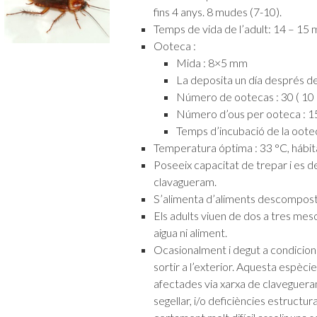
fins 4 anys. 8 mudes (7-10).
Temps de vida de l’adult: 14 – 15 
Ooteca :
Mida : 8×5 mm
La deposita un día després de
Número de ootecas : 30 ( 10 –
Número d’ous per ooteca : 15 
Temps d’incubació de la ootec
Temperatura óptima : 33 °C, hábita
Poseeix capacitat de trepar i es de
clavagueram.
S’alimenta d’aliments descomposto
Els adults viuen de dos a tres mes
aigua ni aliment.
Ocasionalment i degut a condicio
sortir a l’exterior. Aquesta espècie
afectades via xarxa de clavegueram
segellar, i/o deficiències estructura