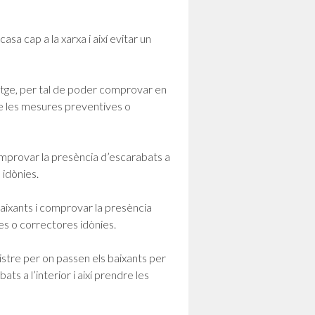
casa cap a la xarxa i així evitar un
itatge, per tal de poder comprovar en
dre les mesures preventives o
e comprovar la presència d’escarabats a
 idònies.
s baixants i comprovar la presència
es o correctores idònies.
egistre per on passen els baixants per
 a l’interior i així prendre les