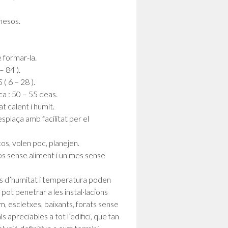
mesos.
 formar-la.
 84 ).
( 6 – 28 ).
a : 50 – 55 deas.
t calent i humit.
splaça amb facilitat per el
s, volen poc, planejen.
os sense aliment i un mes sense
ns d’humitat i temperatura poden
 pot penetrar a les instal·lacions
, escletxes, baixants, forats sense
ls apreciables a tot l’edifici, que fan