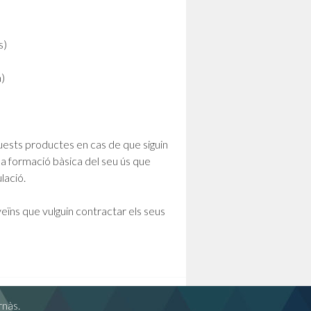
s)
)
ests productes en cas de que siguin
una formació bàsica del seu ús que
lació.
eïns que vulguin contractar els seus
rnàs.