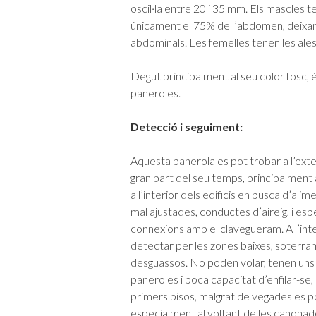
oscil·la entre 20 i 35 mm. Els mascles 
únicament el 75% de l’abdomen, deixan
abdominals. Les femelles tenen les ale
Degut principalment al seu color fosc, é
paneroles.
Detecció i seguiment:
Aquesta panerola es pot trobar a l’exte
gran part del seu temps, principalment 
a l’interior dels edificis en busca d’alim
mal ajustades, conductes d’aireig, i esp
connexions amb el clavegueram. A l’inte
detectar per les zones baixes, soterran
desguassos. No poden volar, tenen uns
paneroles i poca capacitat d’enfilar-se,
primers pisos, malgrat de vegades es p
especialment al voltant de les canonade