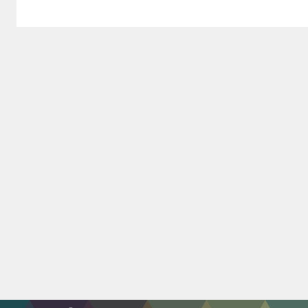
el nou parc
de barres ja
és una
realitat