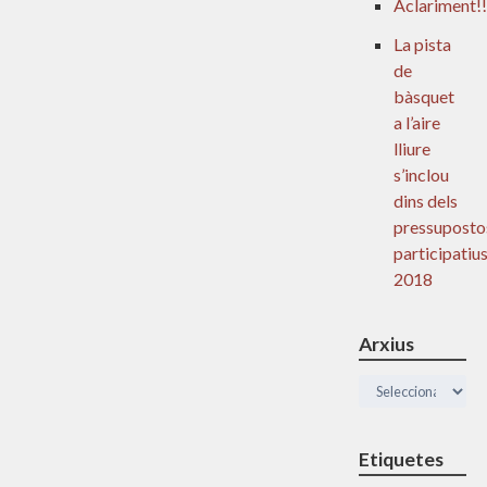
Aclariment!!
La pista
de
bàsquet
a l’aire
lliure
s’inclou
dins dels
pressuposto
participatiu
2018
Arxius
Arxius
Etiquetes