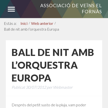
ASSOCIACIÓ DE VEÏNS EL
FORNÀS
Inici
/
Web anterior
/
Ball de nit amb l’orquestra Europa
BALL DE NIT AMB
L’ORQUESTRA
EUROPA
Publicat
30/07/2012
per
Webmaster
Després del petit susto de la pluja, vam poder