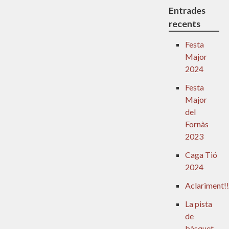
Entrades
recents
Festa
Major
2024
Festa
Major
del
Fornàs
2023
Caga Tió
2024
Aclariment!!
La pista
de
bàsquet