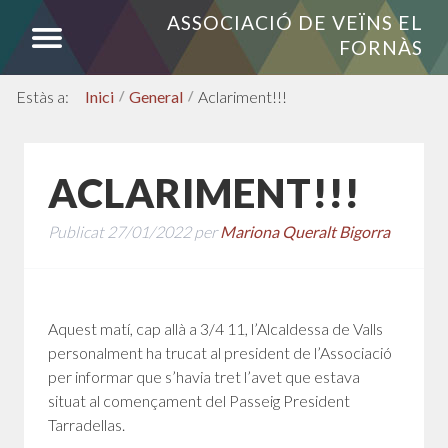
ASSOCIACIÓ DE VEÏNS EL
FORNÀS
Inici
/
General
/
Aclariment!!!
ACLARIMENT!!!
Publicat
27/01/2022
per
Mariona Queralt Bigorra
Aquest matí, cap allà a 3/4 11, l’Alcaldessa de Valls
personalment ha trucat al president de l’Associació
per informar que s’havia tret l’avet que estava
situat al començament del Passeig President
Tarradellas.