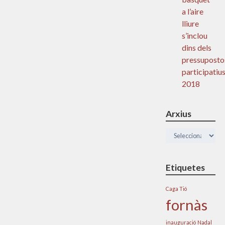
a l’aire
lliure
s’inclou
dins dels
pressuposto
participatiu
2018
Arxius
Arxius
Etiquetes
Caga Tió
fornàs
inauguració
Nadal