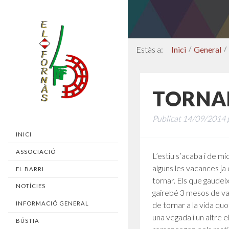
Inici
/
General
/
TORNAD
Publicat
14/09/2014
INICI
ASSOCIACIÓ
L’estiu s’acaba i de mi
alguns les vacances ja
EL BARRI
tornar. Els que gaudeix
NOTÍCIES
gairebé 3 mesos de vac
de tornar a la vida quo
INFORMACIÓ GENERAL
una vegada i un altre el
BÚSTIA