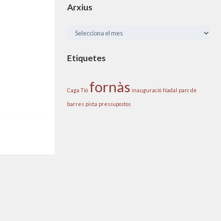
Arxius
Arxius
Etiquetes
fornàs
Caga Tió
inauguració
Nadal
parc de
barres
pista
pressupostos