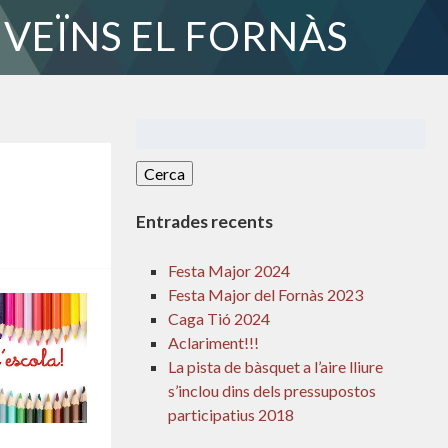
 VEÏNS EL FORNÀS
Cerca:
Entrades recents
Festa Major 2024
Festa Major del Fornàs 2023
Caga Tió 2024
Aclariment!!!
La pista de bàsquet a l’aire lliure
s’inclou dins dels pressupostos
participatius 2018