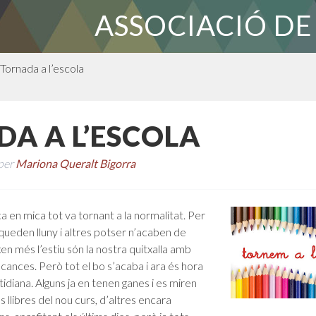
ASSOCIACIÓ DE
Tornada a l’escola
A A L’ESCOLA
per
Mariona Queralt Bigorra
ca en mica tot va tornant a la normalitat. Per
 queden lluny i altres potser n’acaben de
en més l’estiu són la nostra quitxalla amb
ances. Però tot el bo s’acaba i ara és hora
tidiana. Alguns ja en tenen ganes i es miren
s llibres del nou curs, d’altres encara