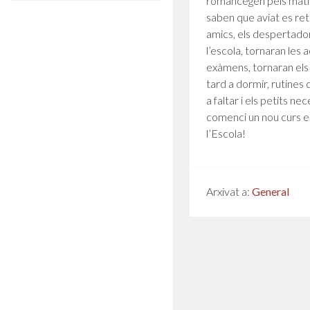
romancegen pels matins
saben que aviat es re
amics, els despertado
l’escola, tornaran les a
exàmens, tornaran els 
tard a dormir, rutines 
a faltar i els petits ne
comenci un nou curs e
l’Escola!
Arxivat a:
General