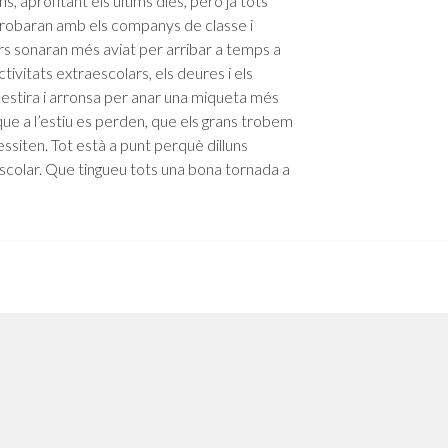
, aprofitant els últims dies, però ja tots
trobaran amb els companys de classe i
rs sonaran més aviat per arribar a temps a
ctivitats extraescolars, els deures i els
estira i arronsa per anar una miqueta més
que a l’estiu es perden, que els grans trobem
cessiten. Tot està a punt perquè dilluns
scolar. Que tingueu tots una bona tornada a