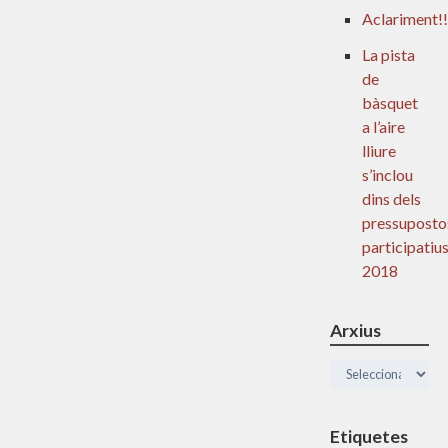
Aclariment!!
La pista
de
bàsquet
a l’aire
lliure
s’inclou
dins dels
pressuposto
participatiu
2018
Arxius
Arxius
Etiquetes