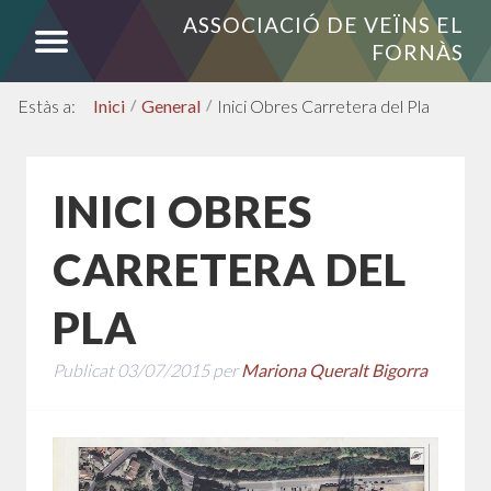
ASSOCIACIÓ DE VEÏNS EL
FORNÀS
Inici
/
General
/
Inici Obres Carretera del Pla
INICI OBRES
CARRETERA DEL
PLA
Publicat
03/07/2015
per
Mariona Queralt Bigorra