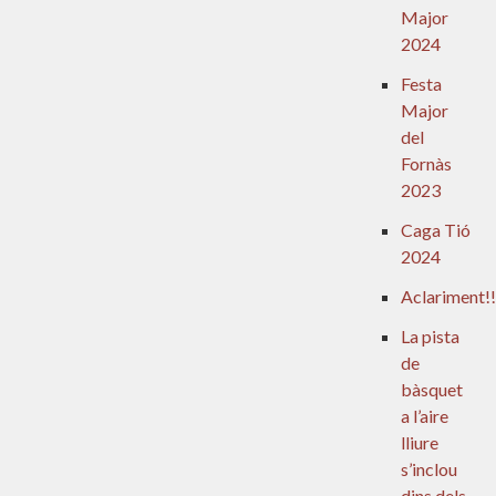
Major
2024
Festa
Major
del
Fornàs
2023
Caga Tió
2024
Aclariment!!
La pista
de
bàsquet
a l’aire
lliure
s’inclou
dins dels