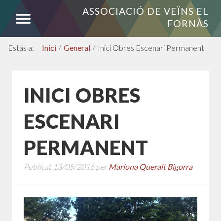
ASSOCIACIÓ DE VEÏNS EL
FORNÀS
Inici
/
General
/
Inici Obres Escenari Permanent
INICI OBRES
ESCENARI
PERMANENT
Publicat
13/05/2016
per
Mariona Queralt Bigorra