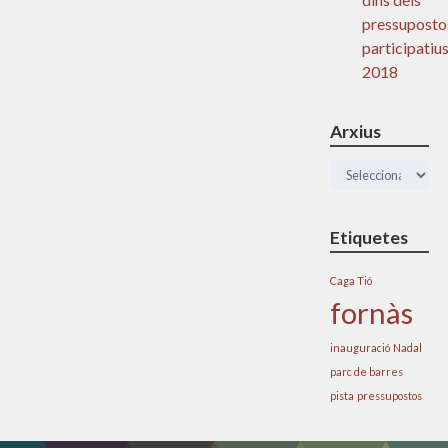
pressuposto
participatiu
2018
Arxius
Arxius
Etiquetes
Caga Tió
fornàs
inauguració
Nadal
parc de barres
pista
pressupostos